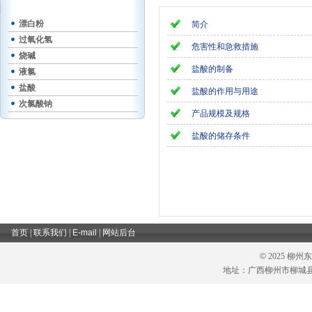
漂白粉
简介
过氧化氢
危害性和急救措施
烧碱
盐酸的制备
液氯
盐酸
盐酸的作用与用途
次氯酸钠
产品规模及规格
盐酸的储存条件
首页
|
联系我们
|
E-mail
|
网站后台
©
2025 柳
地址：广西柳州市柳城县六塘