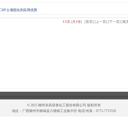
CHF土壤固化剂应用优势
1
/
1
页 (共
1
张) [首页] [上一页] [下一页] [尾
©
2025 柳州东风容泰化工股份有限公司 版权所有
地址：广西柳州市柳城县六塘镇工业集中区 电话/传真：0772-7715520